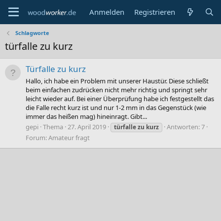
Anmelden
Registrieren
Schlagworte
türfalle zu kurz
Türfalle zu kurz
Hallo, ich habe ein Problem mit unserer Haustür. Diese schließt
beim einfachen zudrücken nicht mehr richtig und springt sehr
leicht wieder auf. Bei einer Überprüfung habe ich festgestellt das
die Falle recht kurz ist und nur 1-2 mm in das Gegenstück (wie
immer das heißen mag) hineinragt. Gibt...
gepi
Thema
27. April 2019
Antworten: 7
türfalle
zu
kurz
Forum:
Amateur fragt