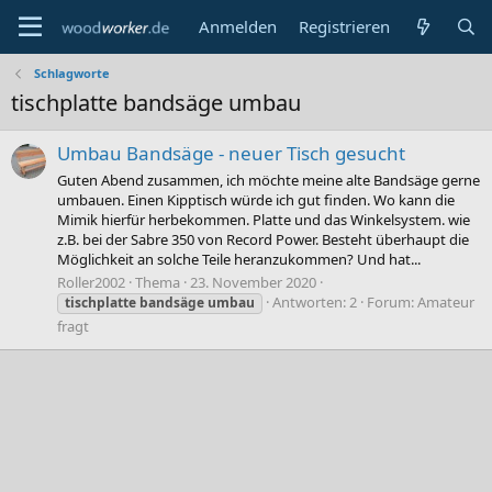
Anmelden
Registrieren
Schlagworte
tischplatte bandsäge umbau
Umbau Bandsäge - neuer Tisch gesucht
Guten Abend zusammen, ich möchte meine alte Bandsäge gerne
umbauen. Einen Kipptisch würde ich gut finden. Wo kann die
Mimik hierfür herbekommen. Platte und das Winkelsystem. wie
z.B. bei der Sabre 350 von Record Power. Besteht überhaupt die
Möglichkeit an solche Teile heranzukommen? Und hat...
Roller2002
Thema
23. November 2020
Antworten: 2
Forum:
Amateur
tischplatte
bandsäge
umbau
fragt