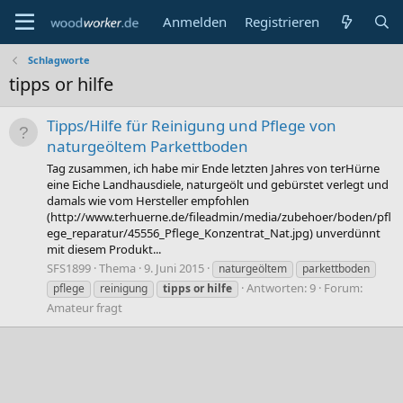
Anmelden
Registrieren
Schlagworte
tipps or hilfe
Tipps/Hilfe für Reinigung und Pflege von
naturgeöltem Parkettboden
Tag zusammen, ich habe mir Ende letzten Jahres von terHürne
eine Eiche Landhausdiele, naturgeölt und gebürstet verlegt und
damals wie vom Hersteller empfohlen
(http://www.terhuerne.de/fileadmin/media/zubehoer/boden/pfl
ege_reparatur/45556_Pflege_Konzentrat_Nat.jpg) unverdünnt
mit diesem Produkt...
SFS1899
Thema
9. Juni 2015
naturgeöltem
parkettboden
Antworten: 9
Forum:
pflege
reinigung
tipps
or
hilfe
Amateur fragt