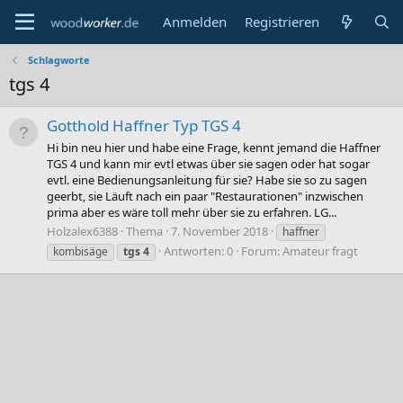
Anmelden
Registrieren
Schlagworte
tgs 4
Gotthold Haffner Typ TGS 4
Hi bin neu hier und habe eine Frage, kennt jemand die Haffner
TGS 4 und kann mir evtl etwas über sie sagen oder hat sogar
evtl. eine Bedienungsanleitung für sie? Habe sie so zu sagen
geerbt, sie Läuft nach ein paar "Restaurationen" inzwischen
prima aber es wäre toll mehr über sie zu erfahren. LG...
Holzalex6388
Thema
7. November 2018
haffner
Antworten: 0
Forum:
Amateur fragt
kombisäge
tgs
4