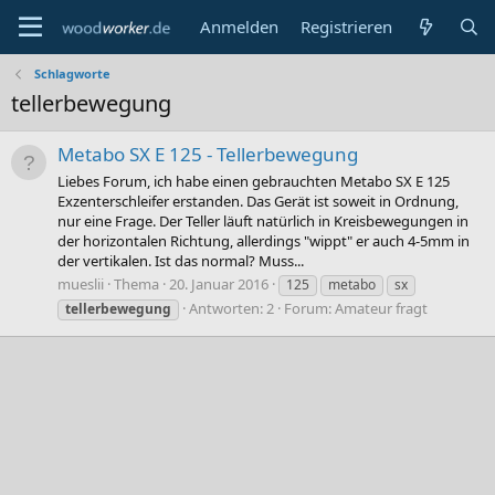
Anmelden
Registrieren
Schlagworte
tellerbewegung
Metabo SX E 125 - Tellerbewegung
Liebes Forum, ich habe einen gebrauchten Metabo SX E 125
Exzenterschleifer erstanden. Das Gerät ist soweit in Ordnung,
nur eine Frage. Der Teller läuft natürlich in Kreisbewegungen in
der horizontalen Richtung, allerdings "wippt" er auch 4-5mm in
der vertikalen. Ist das normal? Muss...
mueslii
Thema
20. Januar 2016
125
metabo
sx
Antworten: 2
Forum:
Amateur fragt
tellerbewegung