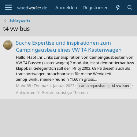
Anmelden
Registrieren
Schlagworte
t4 vw bus
Suche Expertise und inspirationen zum
Campingausbau eines VW T4 Kastenwagen
Hallo, Habt Ihr Links zur Inspiration von Campingausbauten von
VW T4 Bussen (kastenwagen) ? modular, leicht demontierbar bzw
klappbar. Gelegentlich soll der T4( bj 2003, 68 PS diesel) auch als
transportwagen brauchbar sein für meine Wenigkeit
:emoji_wink:. meine Freundin (1,60 m gross...
Maho68
Thema
1. Januar 2023
campingausbau
t4
vw
bus
Antworten: 9
Forum:
sonstige Themen