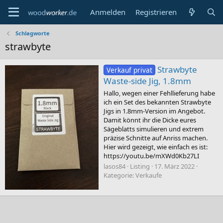
Anmelden
Registrieren
Schlagworte
strawbyte
Strawbyte
Verkauf privat
Waste-side Jig, 1.8mm
Hallo, wegen einer Fehllieferung habe
ich ein Set des bekannten Strawbyte
Jigs in 1.8mm-Version im Angebot.
Damit könnt ihr die Dicke eures
Sägeblatts simulieren und extrem
präzise Schnitte auf Anriss machen.
Hier wird gezeigt, wie einfach es ist:
https://youtu.be/mXWd0Kb27LI
lasos84
Listing
17. März 2022
Kategorie:
Verkaufe