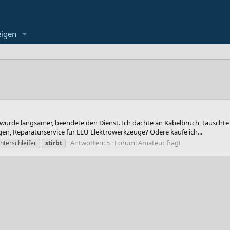
eigen
, wurde langsamer, beendete den Dienst. Ich dachte an Kabelbruch, tauschte d
en, Reparaturservice für ELU Elektrowerkzeuge? Odere kaufe ich...
Antworten: 5
Forum:
Amateur fragt
nterschleifer
stirbt