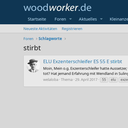
Startseite
Foren
Aktuelles
Kleinanz
Neueste Aktivitäten
Registrieren
Foren
Schlagworte
stirbt
ELU Exzenterschleifer ES 55 E stirbt
Moin, Mein o.g. Exzenterschleifer hatte Aussetzer
tot? Hat jemand Erfahrung mit Wendland in Suling
welaloba
Thema
29. April 2017
55
elu
exze