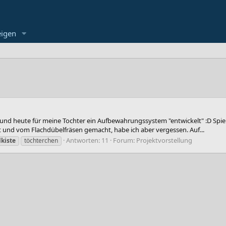
eigen
d heute für meine Tochter ein Aufbewahrungssystem "entwickelt" :D Spiel
 und vom Flachdübelfräsen gemacht, habe ich aber vergessen. Auf...
Antworten: 11
Forum:
Projektvorstellung
lkiste
töchterchen