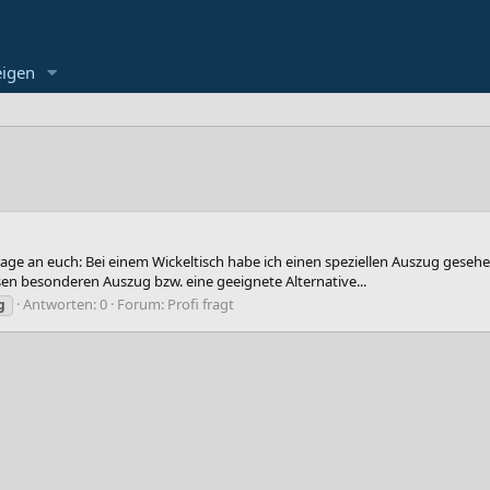
eigen
rage an euch: Bei einem Wickeltisch habe ich einen speziellen Auszug geseh
esen besonderen Auszug bzw. eine geeignete Alternative...
Antworten: 0
Forum:
Profi fragt
g