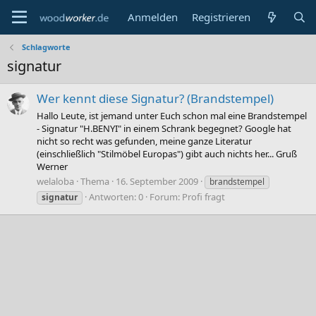
Anmelden
Registrieren
Schlagworte
signatur
Wer kennt diese Signatur? (Brandstempel)
Hallo Leute, ist jemand unter Euch schon mal eine Brandstempel
- Signatur "H.BENYI" in einem Schrank begegnet? Google hat
nicht so recht was gefunden, meine ganze Literatur
(einschließlich "Stilmöbel Europas") gibt auch nichts her... Gruß
Werner
welaloba
Thema
16. September 2009
brandstempel
Antworten: 0
Forum:
Profi fragt
signatur