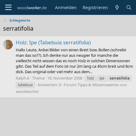
Anmelden
Registrieren
Schlagworte
serratifolia
Holz: Ipe (Tabebuia serratifolia)
Hallo Leute, Anbei Bilder von einen Brett bzw. Bollen (schreibt
man das so??). Ich denke nur aus neugier für manche die
vielleicht nicht wissen das es noch Holz in solchen Dimensionen
gibt. Das Teil auf dem Foto ist nur 2m lang ca 45cm breit und 8cm
dick. Das original oder viel mehr aus dem...
Ralph.K
Thema
16. November 2008
holz
ipe
serratifolia
Antworten: 0
Forum:
Tipps & Wissenswertes von
tabebuia
woodworker