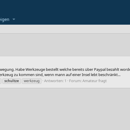
eigen
wegung. Habe Werkzeuge bestellt welche bereits über Paypal bezahlt worde
erkzeug zu kommen sind, wenn mann auf einer Insel lebt beschränkt...
Antworten: 1
Forum:
Amateur fragt
schultze
werkzeug