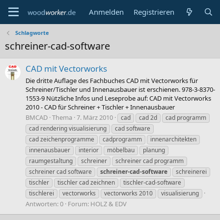
Anmelden
Registrieren
Schlagworte
schreiner-cad-software
CAD mit Vectorworks
Die dritte Auflage des Fachbuches CAD mit Vectorworks für
Schreiner/Tischler und Innenausbauer ist erschienen. 978-3-8370-
1553-9 Nützliche Infos und Leseprobe auf: CAD mit Vectorworks
2010 - CAD für Schreiner + Tischler + Innenausbauer
BMCAD
Thema
7. März 2010
cad
cad 2d
cad programm
cad rendering visualisierung
cad software
cad zeichenprogramme
cadprogramm
innenarchitekten
innenausbauer
interior
möbelbau
planung
raumgestaltung
schreiner
schreiner cad programm
schreiner cad software
schreiner-cad-software
schreinerei
tischler
tischler cad zeichnen
tischler-cad-software
tischlerei
vectorworks
vectorworks 2010
visualisierung
Antworten: 0
Forum:
HOLZ & EDV