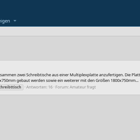
eigen
sammen zwei Schreibtische aus einer Multiplexplatte anzufertigen. Die Pla
100x750mm gebaut werden sowie ein weiterer mit den Größen 1800x750mm...
Antworten: 16
Forum:
Amateur fragt
chreibttisch