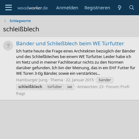
Anmelden
Registrieren
Schlagworte
schleißblech
Bänder und Schließblech beim WE Türfutter
Ich hatte heute die Frage eines Architekten bezüglich der Bänder
und des Schließbleches bei einem WE Türfutter. Leider habe ich
im Netz und in meiner Fachliteratur nichts zu den Normen
darüber gefunden. Ich bin der Meinung, das in ein EHF Futter für
WE Türen 3-tlg Bänder, sowie ein verstärktes...
Hamburger Jung
Thema
22. Januar 2015
bänder
Antworten: 23
Forum:
Profi
schleißblech
türfutter
we
fragt