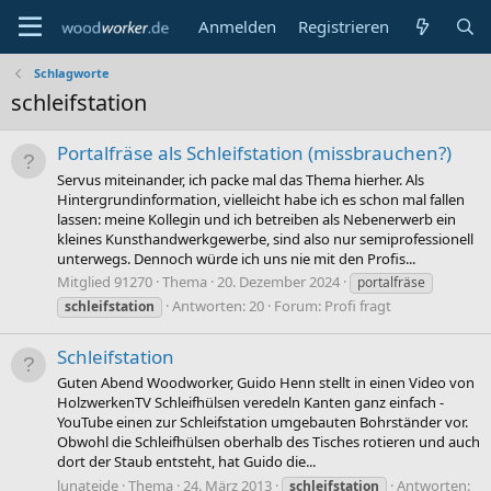
Anmelden
Registrieren
Schlagworte
schleifstation
Portalfräse als Schleifstation (missbrauchen?)
Servus miteinander, ich packe mal das Thema hierher. Als
Hintergrundinformation, vielleicht habe ich es schon mal fallen
lassen: meine Kollegin und ich betreiben als Nebenerwerb ein
kleines Kunsthandwerkgewerbe, sind also nur semiprofessionell
unterwegs. Dennoch würde ich uns nie mit den Profis...
Mitglied 91270
Thema
20. Dezember 2024
portalfräse
Antworten: 20
Forum:
Profi fragt
schleifstation
Schleifstation
Guten Abend Woodworker, Guido Henn stellt in einen Video von
HolzwerkenTV Schleifhülsen veredeln Kanten ganz einfach -
YouTube einen zur Schleifstation umgebauten Bohrständer vor.
Obwohl die Schleifhülsen oberhalb des Tisches rotieren und auch
dort der Staub entsteht, hat Guido die...
lunateide
Thema
24. März 2013
Antworten:
schleifstation