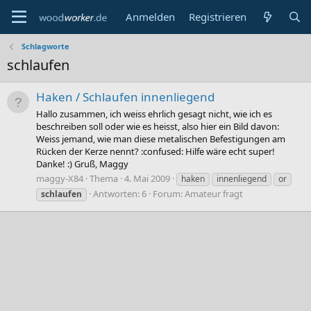
Anmelden
Registrieren
Schlagworte
schlaufen
Haken / Schlaufen innenliegend
Hallo zusammen, ich weiss ehrlich gesagt nicht, wie ich es
beschreiben soll oder wie es heisst, also hier ein Bild davon:
Weiss jemand, wie man diese metalischen Befestigungen am
Rücken der Kerze nennt? :confused: Hilfe wäre echt super!
Danke! :) Gruß, Maggy
maggy-X84
Thema
4. Mai 2009
haken
innenliegend
or
Antworten: 6
Forum:
Amateur fragt
schlaufen