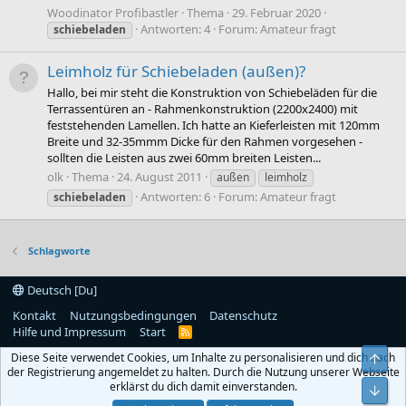
Woodinator Profibastler
Thema
29. Februar 2020
Antworten: 4
Forum:
Amateur fragt
schiebeladen
Leimholz für Schiebeladen (außen)?
Hallo, bei mir steht die Konstruktion von Schiebeläden für die
Terrassentüren an - Rahmenkonstruktion (2200x2400) mit
feststehenden Lamellen. Ich hatte an Kieferleisten mit 120mm
Breite und 32-35mmm Dicke für den Rahmen vorgesehen -
sollten die Leisten aus zwei 60mm breiten Leisten...
olk
Thema
24. August 2011
außen
leimholz
Antworten: 6
Forum:
Amateur fragt
schiebeladen
Schlagworte
Deutsch [Du]
Kontakt
Nutzungsbedingungen
Datenschutz
Hilfe und Impressum
Start
R
S
Diese Seite verwendet Cookies, um Inhalte zu personalisieren und dich nach
Obe
S
der Registrierung angemeldet zu halten. Durch die Nutzung unserer Webseite
erklärst du dich damit einverstanden.
Unt