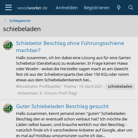
Anmelden
Registrieren
Schlagworte
schiebeladen
Schiebetor Beschlag ohne Führungsschiene
machbar?
Hallo zusammen, ich bin dabei eine Lösung aus für eine Garten
Schiebetür (Gerätehaus) zu evaluieren. In Frage kämen Hawa
oder Woelm - wobei die Hersteller sagen mach es am Gewicht
fest ob aus der Schiebetorsparte (bei über 150 KG) oder nimm
etwas aus dem Schiebeladenbereich bei...
Woodinator Profibastler
Thema
19. April 2021
schiebeladen
Antworten: 3
Forum:
Profi fragt
Guter Schiebeladen Beschlag gesucht
Hallo zusammen, kennt jemand einen "guten" Schiebeladen
Beschlag den er eventuell schon verbaut hat? Ich möchte die
Läden selbst bauen, und brauche wirklich nur den Beschlag -
natürlich finde ich X verschiedene Anbieter auf Google, aber um
es mal auf Holzbau umzumünzen suche ich das...