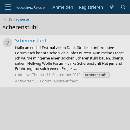
Anmelden
Registrieren
Schlagworte
scherenstuhl
Scherenstuhl
Hallo an euch!! Erstmal vielen Dank für dieses informative
Forum!! Ich konnte schon viele Infos nutzen. Nun meine Frage:
Ich würde mir gerne einen solchen Scherenstuhl bauen. (hier zu
sehen: Hellweg Wölfe Forum - Links Scherenstuhl) Hat jemand
Erfahrung mit solch einem Projekt...
rudolf.w
Thema
11. September 2012
scherenstuhl
Antworten: 3
Forum:
Amateur fragt