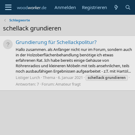
Anmelden
Registrieren
Schlagworte
schellack grundieren
Grundierung für Schellackpolitur?
Hallo zusammen. als Anfänger nicht nur im Forum, sondern auch
in der Holzoberflächenbehandlung benötige ich etwas
erfahrenen Rat. Ich habe bereits einige Gehäuse von
Röhrenradios und kleineren Möbeln mit teils ansehnlichen, teils
noch ausbaufähigen Ergebnissen aufgearbeitet - z.T. mit Hartöl...
Listiger Lurch
Thema
6. Januar 2021
schellack
grundieren
Antworten: 7
Forum:
Amateur fragt