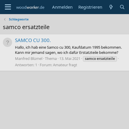
Anmelden
Registrieren
Schlagworte
samco ersatzteile
SAMCO CU 300.
Hallo, ich hab eine Samco cu 300, Kaufdatum 1995 bekommen.
Kann mir jemand sagen, wo ich dafür Erstatzteile bekomme?
Manfred Blümel
Thema
13. Mai 2021
samco
ersatzteile
Antworten: 1
Forum:
Amateur fragt