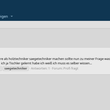
eigen
ehre als holztechniker saegetechniker machen sollte nun zu meiner Frage w
 ich ja Tischler gelernt habe ich weiß ich muss es selber wissen...
Antworten: 1
Forum:
Profi fragt
r
saegetechniker