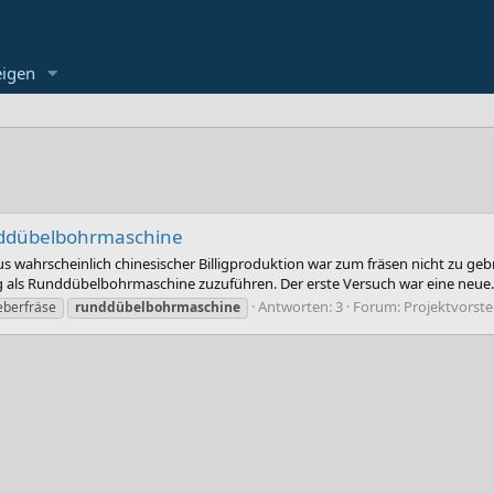
eigen
unddübelbohrmaschine
us wahrscheinlich chinesischer Billigproduktion war zum fräsen nicht zu 
g als Runddübelbohrmaschine zuzuführen. Der erste Versuch war eine neue..
Antworten: 3
Forum:
Projektvorste
eberfräse
runddübelbohrmaschine