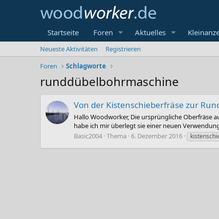
Startseite
Foren
Aktuelles
Kleinanz
Neueste Aktivitäten
Registrieren
Foren
Schlagworte
runddübelbohrmaschine
Von der Kistenschieberfräse zur R
Hallo Woodworker, Die ursprüngliche Oberfräse a
habe ich mir überlegt sie einer neuen Verwendun
Basic2004
Thema
6. Dezember 2016
kistenschi