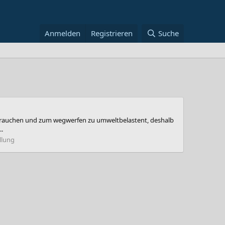
Anmelden
Registrieren
Suche
gebrauchen und zum wegwerfen zu umweltbelastent, deshalb
.
llung