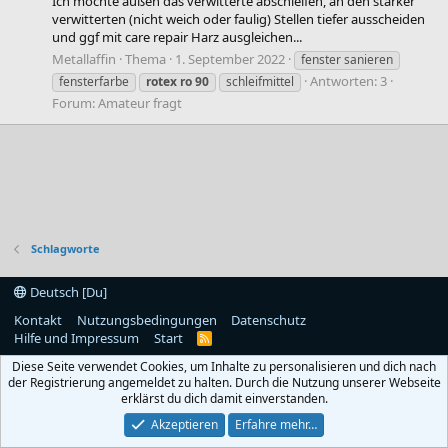
Ich möchte außen das verwitterte abschleifen, an den stärker
verwitterten (nicht weich oder faulig) Stellen tiefer ausscheiden
und ggf mit care repair Harz ausgleichen...
Metallaffin
Thema
1. September 2022
fenster sanieren
Antworten: 3
fensterfarbe
rotex
ro
90
schleifmittel
Forum:
Amateur fragt
Schlagworte
Deutsch [Du]
Kontakt
Nutzungsbedingungen
Datenschutz
Hilfe und Impressum
Start
R
S
Diese Seite verwendet Cookies, um Inhalte zu personalisieren und dich nach
S
der Registrierung angemeldet zu halten. Durch die Nutzung unserer Webseite
erklärst du dich damit einverstanden.
Akzeptieren
Erfahre mehr…