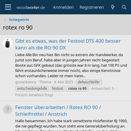
Anmelden
Registrieren
Schlagworte
rotex ro 90
Gibt es etwas, was der Festool DTS 400 besser
kann als die RO 90 DX
Liebe Alle Bin neu hier. Bin nicht so extrem der Handwerker, da
Jurist von Beruf, habe aber in jungen Jahren recht begeistert
Boote aus GFK gebaut (das grösste war 8 m lang, hat 100 PS und
fährt erstaunlicherweise immer noch), also einige Kenntnisse
schon vorhanden. Leider ist mein Vater...
gorankenny
Thema
4. Mai 2025
deltaschleifer
Antworten: 5
entscheidungshife
festool
rotex
ro
90
Forum:
Amateur fragt
Fenster überarbeiten / Rotex RO 90 /
Schleifmittel / Anstrich
Hallo beisammen. Ich habe stark verwitterte Holzfenster BJ 1993,
die nie gepflegt wurden. Nun steht eine Generalüberholung an.