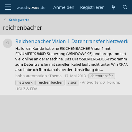
Anmelden
Registrieren
Schlagworte
reichenbacher
Reichenbacher Vision 1 Datentransfer Netzwerk
Hallo, ein Kunde hat eine REICHENBACHER Vision1 mit
SINUMERIK 840D-Steuerung (WINDOWS 95) und programmiert
viel online an der Maschine. Das Uralt-SIEMENS-DOS-Programm
zum Datentransfer mit seriellen Kabel läuft nicht unter Win XP/7,
also habe ich Ihm damals bei der Umstellung der...
bohn-automation
Thema
17. Mai 2013
datentransfer
Antworten: 0
Forum:
netzwerk
reichenbacher
vision
HOLZ & EDV