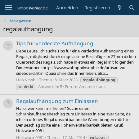
Anmelden
Registrieren
Schlagworte
regalaufhängung
Tips für verdeckte Aufhängung
Liebe Leute, ich suche Tips für eine verdeckte Aufhängung eines
Regals, möglichst durch eingelassene Beschläge im 27mm dicken
Querbrett des Regals. Ich habe in etwas ein Regal mit folgenden
Dimensionen: https://www.wohnphilosophie.de/artisan-wu-
sideboard.html Quasi ohne das Innenleben, also...
HolzNewbi
Thema
8. März 2023
regalaufhängung
Antworten: 5
Forum:
Amateur fragt
verdeckt
Regalaufhängung zum Einlassen
Hallo, wer kann mir helfen? Suche einen
Schrankaufhängebeschlag zum Einlassen in eine 19er Seite, da
ich ein offenes Regal unsichtbar an die Wand bringen möchte.
Der Beschlag sollte eine Höhenverstellbarkeit bieten. Gruß
Holzwurm0981
Holzwurm0981
Thema
17. Mai 2014
einlassen