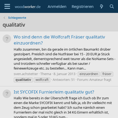
Anmelden
Registrieren
Schlagworte
qualitativ
Wo sind denn die Wolfcraft Fräser qualitativ
einzuordnen?
Hallo zusammen, bin da gerade im örtlichen Baumarkt drüber
gestolpert. Preislich sind die Nutfräser bei 15 - 20 EUR je Stück
angesiedelt, dementsprechend weit teurer als die NoName-Sets -
und trotzdem schneller verfügbar als bei sauter /
feinewerkzeuge etc. zu bestellen... Kann man...
sven.achstetter
Thema
8. Januar 2013
einzuordnen
fräser
Antworten: 51
Forum:
Amateur fragt
qualitativ
wolfcraft
Ist SYCOFIX Furnierleim qualitativ gut?
Hallo Wie bereits in der Überschrift frage ich Euch ob Ihr zum
einen die Marke SYCOFIX kennt und falls ja, ob Ihr vielleicht mit
dem Zeug schon gearbeitet habt? Ich suche nämlich einen
Furnierleim der mal nicht gleich in 34 KG Eimern erhältlich ist,
sondern mal in 5 oder 10 KG zum...