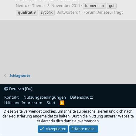
Nedrox
Thema
8. November 2011
furnierleim
gut
Antworten: 1
Forum:
Amateur fragt
qualitativ
sycofix
Schlagworte
Deutsch [Du]
Kontakt
Nutzungsbedingungen
Datenschutz
Hilfe und Impressum
Start
R
S
Diese Seite verwendet Cookies, um Inhalte zu personalisieren und dich nach
S
der Registrierung angemeldet zu halten. Durch die Nutzung unserer Webseite
erklärst du dich damit einverstanden.
Akzeptieren
Erfahre mehr…