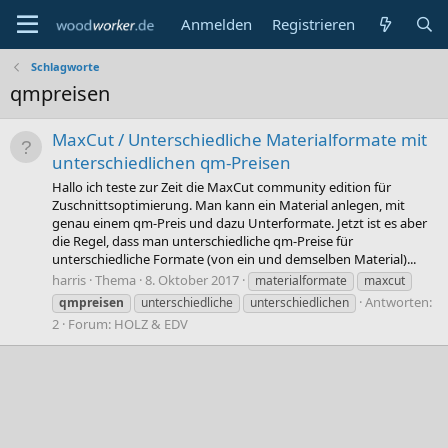
Anmelden
Registrieren
Schlagworte
qmpreisen
MaxCut / Unterschiedliche Materialformate mit
unterschiedlichen qm-Preisen
Hallo ich teste zur Zeit die MaxCut community edition für
Zuschnittsoptimierung. Man kann ein Material anlegen, mit
genau einem qm-Preis und dazu Unterformate. Jetzt ist es aber
die Regel, dass man unterschiedliche qm-Preise für
unterschiedliche Formate (von ein und demselben Material)...
harris
Thema
8. Oktober 2017
materialformate
maxcut
Antworten:
qmpreisen
unterschiedliche
unterschiedlichen
2
Forum:
HOLZ & EDV