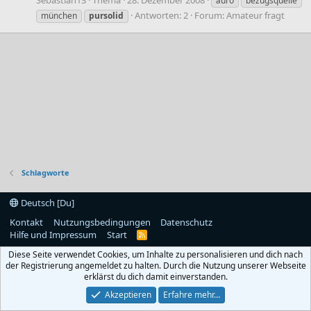
auro
bezugsquelle
Antworten: 2
Forum:
Amateur fragt
münchen
pursolid
Schlagworte
Deutsch [Du]
Kontakt
Nutzungsbedingungen
Datenschutz
Hilfe und Impressum
Start
R
S
Diese Seite verwendet Cookies, um Inhalte zu personalisieren und dich nach
S
der Registrierung angemeldet zu halten. Durch die Nutzung unserer Webseite
erklärst du dich damit einverstanden.
Akzeptieren
Erfahre mehr…