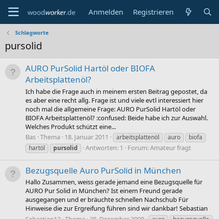
Anmelden
Registrieren
Schlagworte
pursolid
AURO PurSolid Hartöl oder BIOFA
Arbeitsplattenöl?
Ich habe die Frage auch in meinem ersten Beitrag gepostet, da
es aber eine recht allg. Frage ist und viele evtl interessiert hier
noch mal die allgemeine Frage: AURO PurSolid Hartöl oder
BIOFA Arbeitsplattenöl? :confused: Beide habe ich zur Auswahl.
Welches Produkt schützt eine...
Bas
Thema
18. Januar 2011
arbeitsplattenöl
auro
biofa
Antworten: 1
Forum:
Amateur fragt
hartöl
pursolid
Bezugsquelle Auro PurSolid in München
Hallo Zusammen, weiss gerade jemand eine Bezugsquelle für
AURO Pur Solid in München? Ist einem Freund gerade
ausgegangen und er bräuchte schnellen Nachschub Für
Hinweise die zur Ergreifung führen sind wir dankbar! Sebastian
Sebastian13
Thema
28. Dezember 2008