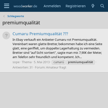
Anmelden
Registrieren
Schlagworte
premiumqualität
Cumaru Premiumqualität ???
In Ebay verkauft ein Anbieter Cumaru rot Premiumqualität.
Vereinbart waren glatte Bretter, bekommen habe ich eine Seite
glatt, eine geriffelt, um doppelte Lagerhaltung zu vermeiden.
Bretter sind "auf Sicht sortiert", sagte man mir. 7,90€ der Meter,
am Telefon sehr freundlich und kompetent. Ich...
sope
Thema
5. Mai 2013
cumarú
premiumqualität
Antworten: 31
Forum:
Amateur fragt