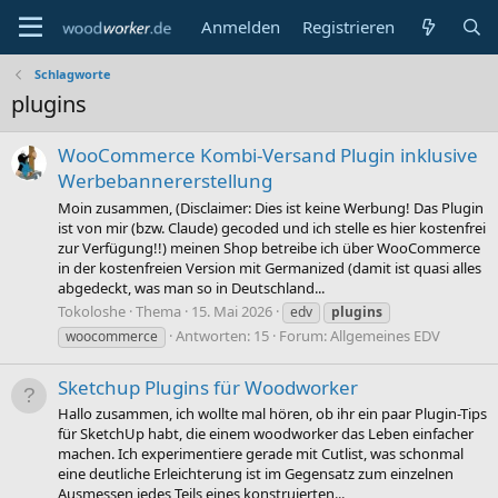
Anmelden
Registrieren
Schlagworte
plugins
WooCommerce Kombi-Versand Plugin inklusive
Werbebannererstellung
Moin zusammen, (Disclaimer: Dies ist keine Werbung! Das Plugin
ist von mir (bzw. Claude) gecoded und ich stelle es hier kostenfrei
zur Verfügung!!) meinen Shop betreibe ich über WooCommerce
in der kostenfreien Version mit Germanized (damit ist quasi alles
abgedeckt, was man so in Deutschland...
Tokoloshe
Thema
15. Mai 2026
edv
plugins
Antworten: 15
Forum:
Allgemeines EDV
woocommerce
Sketchup Plugins für Woodworker
Hallo zusammen, ich wollte mal hören, ob ihr ein paar Plugin-Tips
für SketchUp habt, die einem woodworker das Leben einfacher
machen. Ich experimentiere gerade mit Cutlist, was schonmal
eine deutliche Erleichterung ist im Gegensatz zum einzelnen
Ausmessen jedes Teils eines konstruierten...