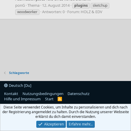
ponG
Thema
12. August 2014
plugins
sketchup
Antworten: 0
Forum:
HOLZ & EDV
woodworker
Schlagworte
Deutsch [Du]
Kontakt
Nutzungsbedingungen
Datenschutz
Hilfe und Impressum
Start
R
S
Diese Seite verwendet Cookies, um Inhalte zu personalisieren und dich nach
S
der Registrierung angemeldet zu halten. Durch die Nutzung unserer Webseite
erklärst du dich damit einverstanden.
Akzeptieren
Erfahre mehr…