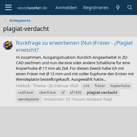
Anmelden
Registrieren
Schlagworte
plagiat-verdacht
Rückfrage zu erworbenen (Nut-)Fräser - ¿Plagiat
erwischt?
Hi zusammen, Ausgangsituation: Kürzlich eingearbeitet in 2D-
CAD zeichnen und nun die eine oder andere Schablone für eine
Kopierhülse Ø 17 mm als Ziel. Für diesen Zweck habe ich mir
einen Fräser mit Ø 12 mm und mit voller Euphorie den Ersten mit
Wendeplatte bestellt/gekauft. Ausgewählt hatte...
Helibob
Thema
26. Februar 2020
cmt
fräser
kopierhülse
nutfräser
oberfräse
of
of1400
plagiat-verdacht
Antworten: 10
Forum:
Amateur fragt
wendeplatte