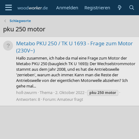
Anmelden
Registrieren
Schlagworte
pku 250 motor
Metabo PKU 250 / TK U 1693 - Frage zum Motor
(230V~)
Hallo zusammen, ich habe da mal eine Frage zum Motor der
Metabo PKU 250 (baugleich TK U 1693): Der Wechselstrommotor
stammt aus dem Jahr 2008, und es hat die Antriebswelle
'zerrieben', warum auch immer. Kann man die Reste der
Antriebswelle von der eigentlichen Motorwelle abziehen? Ich
gehe mal...
holl-zwurm
Thema
2. Oktober 2022
pku
250
motor
Antworten: 8
Forum:
Amateur fragt