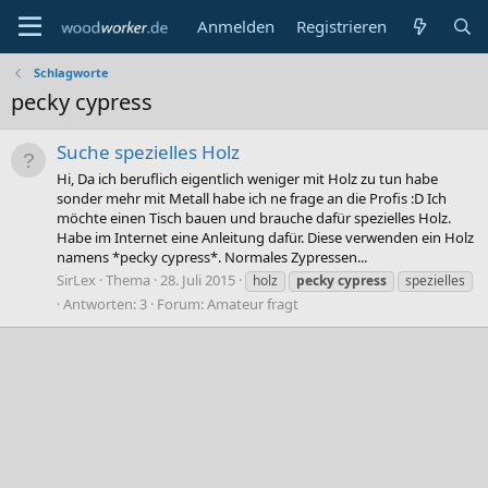
Anmelden
Registrieren
Schlagworte
pecky cypress
Suche spezielles Holz
Hi, Da ich beruflich eigentlich weniger mit Holz zu tun habe
sonder mehr mit Metall habe ich ne frage an die Profis :D Ich
möchte einen Tisch bauen und brauche dafür spezielles Holz.
Habe im Internet eine Anleitung dafür. Diese verwenden ein Holz
namens *pecky cypress*. Normales Zypressen...
SirLex
Thema
28. Juli 2015
holz
pecky
cypress
spezielles
Antworten: 3
Forum:
Amateur fragt