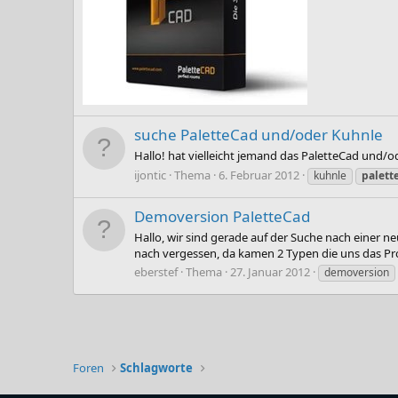
suche PaletteCad und/oder Kuhnle
Hallo! hat vielleicht jemand das PaletteCad und/o
ijontic
Thema
6. Februar 2012
kuhnle
palett
Demoversion PaletteCad
Hallo, wir sind gerade auf der Suche nach einer
nach vergessen, da kamen 2 Typen die uns das Pr
eberstef
Thema
27. Januar 2012
demoversion
Foren
Schlagworte