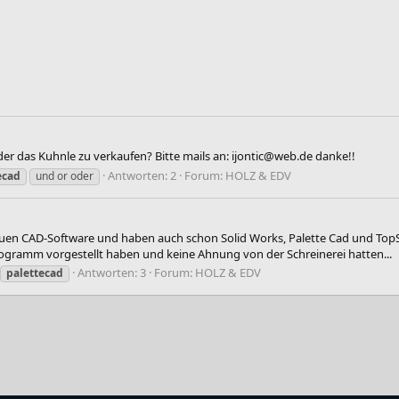
der das Kuhnle zu verkaufen? Bitte mails an: ijontic@web.de danke!!
Antworten: 2
Forum:
HOLZ & EDV
ecad
und or oder
 neuen CAD-Software und haben auch schon Solid Works, Palette Cad und T
ogramm vorgestellt haben und keine Ahnung von der Schreinerei hatten...
Antworten: 3
Forum:
HOLZ & EDV
palettecad