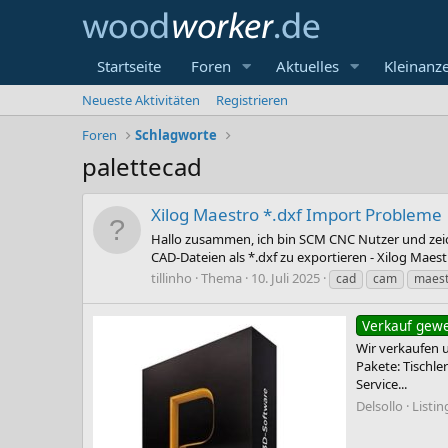
Startseite
Foren
Aktuelles
Kleinanz
Neueste Aktivitäten
Registrieren
Foren
Schlagworte
palettecad
Xilog Maestro *.dxf Import Probleme
Hallo zusammen, ich bin SCM CNC Nutzer und zeic
CAD-Dateien als *.dxf zu exportieren - Xilog Maest
tillinho
Thema
10. Juli 2025
cad
cam
maest
Verkauf gewe
Wir verkaufen u
Pakete: Tischle
Service...
Delsollo
Listin