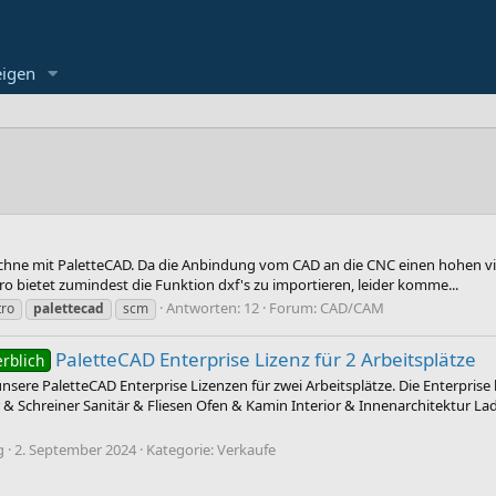
eigen
hne mit PaletteCAD. Da die Anbindung vom CAD an die CNC einen hohen vier
ro bietet zumindest die Funktion dxf's zu importieren, leider komme...
Antworten: 12
Forum:
CAD/CAM
ro
palettecad
scm
PaletteCAD Enterprise Lizenz für 2 Arbeitsplätze
rblich
nsere PaletteCAD Enterprise Lizenzen für zwei Arbeitsplätze. Die Enterpris
r & Schreiner Sanitär & Fliesen Ofen & Kamin Interior & Innenarchitektur L
g
2. September 2024
Kategorie:
Verkaufe