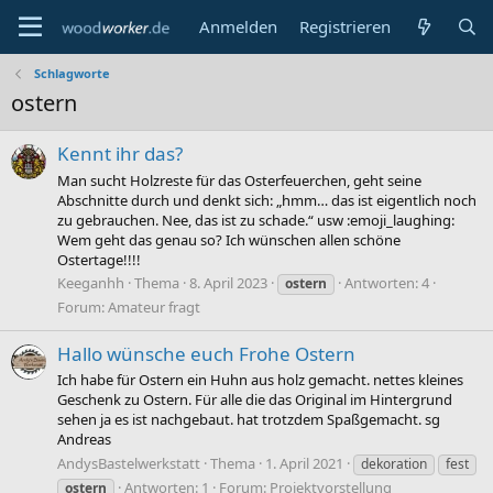
Anmelden
Registrieren
Schlagworte
ostern
Kennt ihr das?
Man sucht Holzreste für das Osterfeuerchen, geht seine
Abschnitte durch und denkt sich: „hmm… das ist eigentlich noch
zu gebrauchen. Nee, das ist zu schade.“ usw :emoji_laughing:
Wem geht das genau so? Ich wünschen allen schöne
Ostertage!!!!
Keeganhh
Thema
8. April 2023
Antworten: 4
ostern
Forum:
Amateur fragt
Hallo wünsche euch Frohe Ostern
Ich habe für Ostern ein Huhn aus holz gemacht. nettes kleines
Geschenk zu Ostern. Für alle die das Original im Hintergrund
sehen ja es ist nachgebaut. hat trotzdem Spaßgemacht. sg
Andreas
AndysBastelwerkstatt
Thema
1. April 2021
dekoration
fest
Antworten: 1
Forum:
Projektvorstellung
ostern