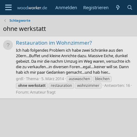
Anmelden
Registrieren
Schlagworte
ohne werkstatt
Restauration im Wohnzimmer?
Ich hab folgendes Problem ich habe zwei Schränke aus den
20ern...Buffet und kleine Anrichte dazu. Massive Eiche, dunkel
gebeizt. Da mir die nachm Umzug im Weg waren, versuchte ich
die zu verkaufen...in diversen Foren...egal....keiner will se. Dann
hab ich mir paar Gedanken gemacht...und hab hier...
grdl
Thema
5. März 2014
auswaschen
bleichen
Antworten: 16
ohne
werkstatt
restauration
wohnzimmer
Forum:
Amateur fragt