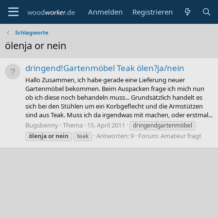
Anmelden
Registrieren
Schlagworte
ölenja or nein
dringend!Gartenmöbel Teak ölen?ja/nein
Hallo Zusammen, ich habe gerade eine Lieferung neuer
Gartenmöbel bekommen. Beim Auspacken frage ich mich nun
ob ich diese noch behandeln muss... Grundsätzlich handelt es
sich bei den Stühlen um ein Korbgeflecht und die Armstützen
sind aus Teak. Muss ich da irgendwas mit machen, oder erstmal...
Bugsbenny
Thema
15. April 2011
dringendgartenmöbel
Antworten: 9
Forum:
Amateur fragt
ölenja
or
nein
teak