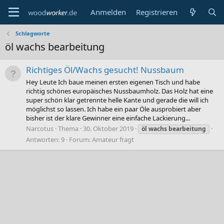
Anmelden
Registrieren
Schlagworte
öl wachs bearbeitung
Richtiges Öl/Wachs gesucht! Nussbaum
Hey Leute Ich baue meinen ersten eigenen Tisch und habe
richtig schönes europäisches Nussbaumholz. Das Holz hat eine
super schön klar getrennte helle Kante und gerade die will ich
möglichst so lassen. Ich habe ein paar Öle ausprobiert aber
bisher ist der klare Gewinner eine einfache Lackierung...
Narcotus
Thema
30. Oktober 2019
öl
wachs
bearbeitung
Antworten: 9
Forum:
Amateur fragt