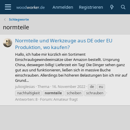
Anmelden
Registrieren
Schlagworte
normteile
Normteile und Werkzeuge aus DE oder EU
Produktion, wo kaufen?
Hallo, ich habe mir kürzlich ein Sortiment
Einschraubgewindeeinsätze über Amazon bestellt. Ursprung
China, deswegen billig! Lieferzeit ein Tag! Die Dinger sehen ganz
gut aus und funktionieren, ließen sich in massive Buche
einschrauben. Allerdings bei höheren Belastungen bin ich mir auf
Grund...
julioiglesias
Thema
16. November 2022
de
eu
nachhaltigkeit
normteile
scheiben
schrauben
Antworten: 8
Forum:
Amateur fragt