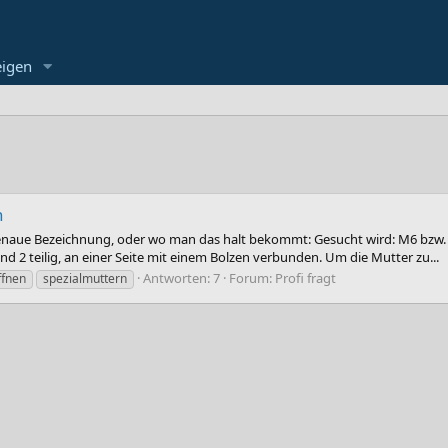
eigen
n
genaue Bezeichnung, oder wo man das halt bekommt: Gesucht wird: M6 bzw.
 2 teilig, an einer Seite mit einem Bolzen verbunden. Um die Mutter zu...
Antworten: 7
Forum:
Profi fragt
ffnen
spezialmuttern