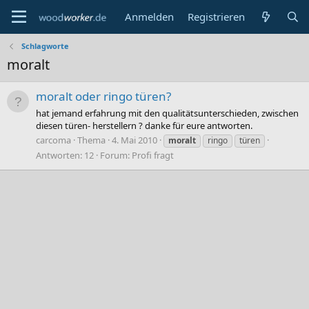
Anmelden
Registrieren
Schlagworte
moralt
moralt oder ringo türen?
hat jemand erfahrung mit den qualitätsunterschieden, zwischen
diesen türen- herstellern ? danke für eure antworten.
carcoma
Thema
4. Mai 2010
moralt
ringo
türen
Antworten: 12
Forum:
Profi fragt