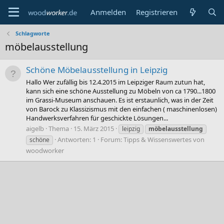
Anmelden
Registrieren
Schlagworte
möbelausstellung
Schöne Möbelausstellung in Leipzig
Hallo Wer zufällig bis 12.4.2015 im Leipziger Raum zutun hat,
kann sich eine schöne Ausstellung zu Möbeln von ca 1790...1800
im Grassi-Museum anschauen. Es ist erstaunlich, was in der Zeit
von Barock zu Klassizismus mit den einfachen ( maschinenlosen)
Handwerksverfahren für geschickte Lösungen...
aigelb
Thema
15. März 2015
leipzig
möbelausstellung
Antworten: 1
Forum:
Tipps & Wissenswertes von
schöne
woodworker