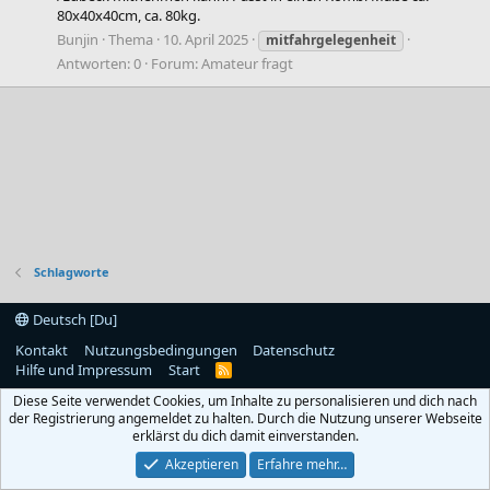
80x40x40cm, ca. 80kg.
Bunjin
Thema
10. April 2025
mitfahrgelegenheit
Antworten: 0
Forum:
Amateur fragt
Schlagworte
Deutsch [Du]
Kontakt
Nutzungsbedingungen
Datenschutz
Hilfe und Impressum
Start
R
S
Diese Seite verwendet Cookies, um Inhalte zu personalisieren und dich nach
S
der Registrierung angemeldet zu halten. Durch die Nutzung unserer Webseite
erklärst du dich damit einverstanden.
Akzeptieren
Erfahre mehr…