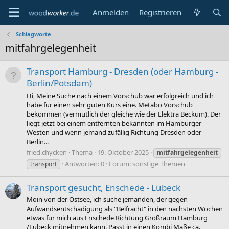
Anmelden
Registrieren
Schlagworte
mitfahrgelegenheit
Transport Hamburg - Dresden (oder Hamburg -
Berlin/Potsdam)
Hi, Meine Suche nach einem Vorschub war erfolgreich und ich
habe für einen sehr guten Kurs eine. Metabo Vorschub
bekommen (vermutlich der gleiche wie der Elektra Beckum). Der
liegt jetzt bei einem entfernten bekannten im Hamburger
Westen und wenn jemand zufällig Richtung Dresden oder
Berlin...
fried.chycken
Thema
19. Oktober 2025
mitfahrgelegenheit
Antworten: 0
Forum:
sonstige Themen
transport
Transport gesucht, Enschede - Lübeck
Moin von der Ostsee, ich suche jemanden, der gegen
Aufwandsentschädigung als "Beifracht" in den nächsten Wochen
etwas für mich aus Enschede Richtung Großraum Hamburg
/Lübeck mitnehmen kann. Passt in einen Kombi Maße ca.