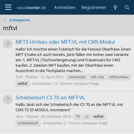
Anmelden
Registrieren
Schlagworte
mftvl
MFT3-Umbau oder MFT-VL mit CMS-Modul
Hallo! Ich möchte einen Frästisch für die Festool Oberfräse. Einen
MFT 3 habe ich auch bereits. Jetzt fallen mir bisher zwei Variante
ein: 1. MFT-VL (Tischverlängerung) und Fräseinsatz für CMS
kaufen. 2. Zweiten MFT kaufen, mit der Oberfräse einen
Ausschnitt in die Tischplatte machen...
Stril
Thema
12. April 2016
cmsmodul
mft cms
mft3umbau
Antworten: 12
Forum:
Amateur fragt
mftvl
Schiebetisch CS 70 an MFT-VL
Hallo, lässt sich der Schiebetisch der CS 70 an der MFT-VL mit
CMS TS 55 MODUL montieren?
reca
Thema
29. Oktober 2014
70
cs
mftvl
Antworten: 2
Forum:
Amateur fragt
schiebetisch