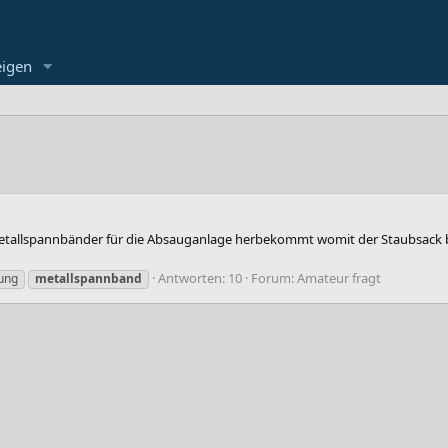
eigen
llspannbänder für die Absauganlage herbekommt womit der Staubsack befest
Antworten: 10
Forum:
Amateur fragt
ung
metallspannband