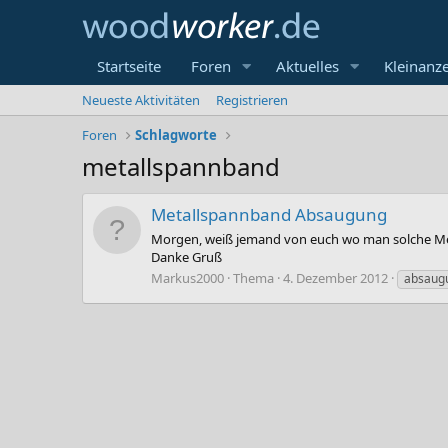
Startseite
Foren
Aktuelles
Kleinanz
Neueste Aktivitäten
Registrieren
Foren
Schlagworte
metallspannband
Metallspannband Absaugung
Morgen, weiß jemand von euch wo man solche Meta
Danke Gruß
Markus2000
Thema
4. Dezember 2012
absaug