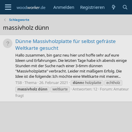
Anmelden
Registrieren
Schlagworte
massivholz dünn
Dünne Massivholzplatte für selbst gefräste
Weltkarte gesucht
Hallo zusammen, bin ganz neu hier und hoffe sehr auf eure
Ideen und Erfahrungen. Die letzten Tage habe ich abends einige
Stunden mit der Suche nach einer 3-6mm dünnen
"Massivholzplatte" verbracht. Leider mit mäßigem Erfolg. Die
Idee ist die folgende: Ich möchte eine Weltkarte mit meiner...
TSB
Thema
26. Februar 2021
dünn
e holzplatte
echtholz
Antworten: 12
Forum:
Amateur
massivholz
dünn
weltkarte
fragt