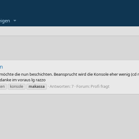
eigen
en
möchte die nun beschichten. Beansprucht wird die Konsole eher wenig (cd re
danke im voraus lg razzo
Antworten: 7
Forum:
Profi fragt
ten
konsole
makassa