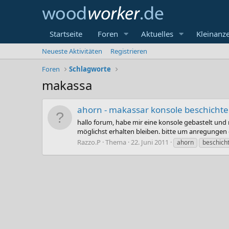
Startseite
Foren
Aktuelles
Kleinanz
Neueste Aktivitäten
Registrieren
Foren
Schlagworte
makassa
ahorn - makassar konsole beschicht
hallo forum, habe mir eine konsole gebastelt und 
möglichst erhalten bleiben. bitte um anregungen 
Razzo.P
Thema
22. Juni 2011
ahorn
beschich