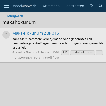
Anmelden
Registrieren
Schlagworte
makahokunum
Maka-Hokunum ZBF 315
hallo alle zusammen! kennt jemand oben genanntes CNC-
bearbeitungszenter? irgendwelche erfahrungen damit gemacht?
lg garfield
Garfield
Thema
2. Februar 2010
315
makahokunum
zbf
Antworten: 0
Forum:
Profi fragt